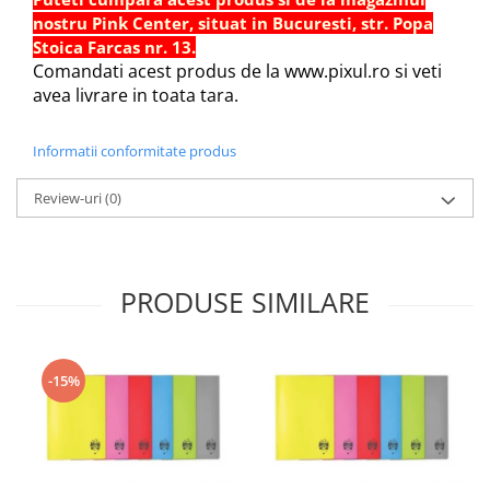
Sabloane scolare
nostru Pink Center, situat in Bucuresti, str. Popa
Truse Geometrie, Rigle, Echere
Stoica Farcas nr. 13.
Comandati acest produs de la www.pixul.ro si veti
Carti de colorat + poveste pentru
avea livrare in toata tara.
copii
Stampile copii
Informatii conformitate produs
Panza de pictura
Review-uri
(0)
PRODUSE SIMILARE
-15%