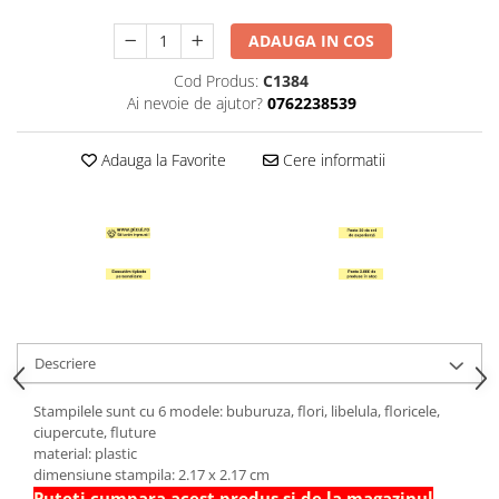
Hartie Quilling
ADAUGA IN COS
Hartie glasata si creponata
Cod Produs:
C1384
Articole copii si cadouri
Ai nevoie de ajutor?
0762238539
Penare
Penar 1 fermoar cu extensii
Adauga la Favorite
Cere informatii
neechipat
Penar borseta neechipat
Penar 3 fermoare neechipat
Ghiozdane
Pensule
Plastilina / Lut
Descriere
Pixuri pentru copii
Pic si corectoare
Stampilele sunt cu 6 modele: buburuza, flori, libelula, floricele,
ciupercute, fluture
Rollere scolare
material: plastic
Stilouri scolare
dimensiune stampila: 2.17 x 2.17 cm
Puteti cumpara acest produs si de la magazinul