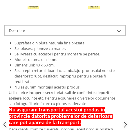
Hartie Quilling
Hartie glasata si creponata
Articole copii si cadouri
Descriere
Penare
Penar 1 fermoar cu extensii
Suprafata din pluta naturala fina presata.
neechipat
Se folosesc pioneze cu maner.
Se livreaza cu accesorii pentru montare pe perete.
Penar borseta neechipat
Model cu rama din lemn.
Penar 3 fermoare neechipat
Dimensiuni: 40 x 60 cm.
Ghiozdane
Se accepta returul doar daca ambalajul produsului nu este
deteriorat: rupt, desfacut impropriu pentru a putea fi
Pensule
reutilizat.
Nu asiguram montajul acestui produs.
Plastilina / Lut
Util in orice incapere: secretariat, sali de conferinte, depozite,
Pixuri pentru copii
ateliere, locuinte etc. Pentru expunerea diverselor documente
sau fotografii prin fixare cu pioneze adecvate
Pic si corectoare
Nu asiguram transportul acestui produs in
Rollere scolare
provincie datorita problemelor de deterioare
care pot aparea de la transport.
Stilouri scolare
Daca clientul trimite curieratul propriu, acest produs poate fi