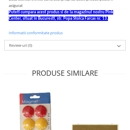
Sabloane scolare
asigurat
Truse Geometrie, Rigle, Echere
Puteti cumpara acest produs si de la magazinul nostru Pink
Center, situat in Bucuresti, str. Popa Stoica Farcas nr. 13.
Carti de colorat + poveste pentru
copii
Informatii conformitate produs
Stampile copii
Panza de pictura
Review-uri
(0)
PRODUSE SIMILARE