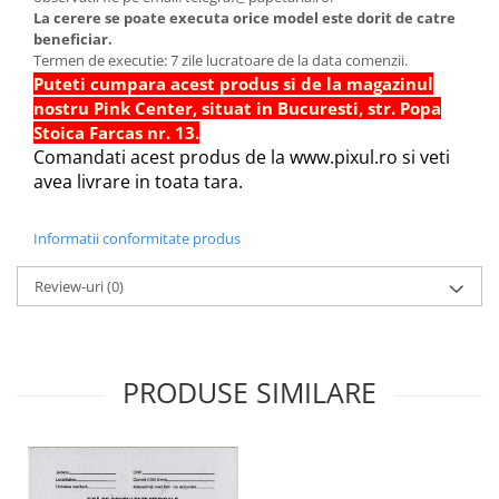
Sabloane scolare
La cerere se poate executa orice model este dorit de catre
beneficiar.
Truse Geometrie, Rigle, Echere
Termen de executie: 7 zile lucratoare de la data comenzii.
Carti de colorat + poveste pentru
Puteti cumpara acest produs si de la magazinul
copii
nostru Pink Center, situat in Bucuresti, str. Popa
Stoica Farcas nr. 13.
Stampile copii
Comandati acest produs de la www.pixul.ro si veti
Panza de pictura
avea livrare in toata tara.
Informatii conformitate produs
Review-uri
(0)
PRODUSE SIMILARE