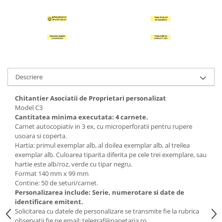
Hartie Quilling
Hartie glasata si creponata
Articole copii si cadouri
Penare
Penar 1 fermoar cu extensii
Descriere
neechipat
Penar borseta neechipat
Chitantier Asociatii de Proprietari personalizat
Penar 3 fermoare neechipat
Model C3
Cantitatea minima executata: 4 carnete.
Ghiozdane
Carnet autocopiativ in 3 ex, cu microperforatii pentru rupere
Pensule
usoara si coperta.
Hartia: primul exemplar alb, al doilea exemplar alb, al treilea
Plastilina / Lut
exemplar alb. Culoarea tiparita diferita pe cele trei exemplare, sau
hartie este alb/roz, verde cu tipar negru.
Pixuri pentru copii
Format 140 mm x 99 mm
Pic si corectoare
Contine: 50 de seturi/carnet.
Personalizarea include: Serie, numerotare si date de
Rollere scolare
identificare emitent.
Stilouri scolare
Solicitarea cu datele de personalizare se transmite fie la rubrica
observatii fie pe email: telegraf@papetaria.ro.