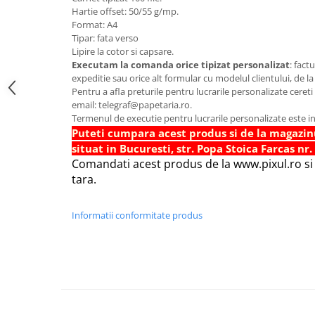
Hartie offset: 50/55 g/mp.
Foarfece scolare
Format: A4
Hartie Quilling
Tipar: fata verso
Lipire la cotor si capsare.
Hartie glasata si creponata
Executam la comanda orice tipizat personalizat
: fact
expeditie sau orice alt formular cu modelul clientului, de la
Articole copii si cadouri
Pentru a afla preturile pentru lucrarile personalizate cereti
Penare
email: telegraf@papetaria.ro.
Termenul de executie pentru lucrarile personalizate este in
Penar 1 fermoar cu extensii
Puteti cumpara acest produs si de la magazin
neechipat
situat in Bucuresti, str. Popa Stoica Farcas nr.
Penar borseta neechipat
Comandati acest produs de la www.pixul.ro si v
Penar 3 fermoare neechipat
tara.
Ghiozdane
Pensule
Informatii conformitate produs
Plastilina / Lut
Pixuri pentru copii
Pic si corectoare
Rollere scolare