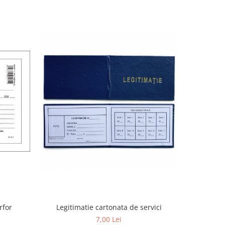
rfor
Legitimatie cartonata de servici
Fisa PSI -
7,00 Lei