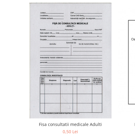
Stilouri scolare
Sabloane scolare
Truse Geometrie, Rigle, Echere
Carti de colorat + poveste pentru
copii
Stampile copii
Panza de pictura
Fisa consultatii medicale Adulti
0,50 Lei