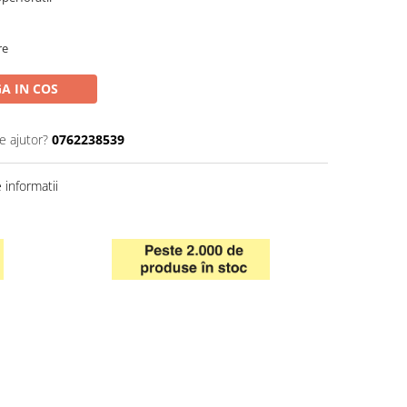
re
A IN COS
e ajutor?
0762238539
informatii