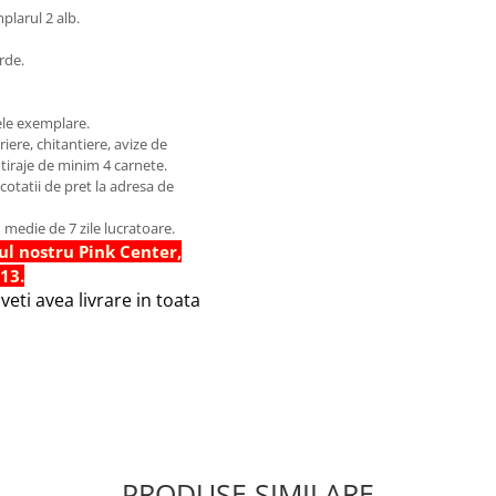
plarul 2 alb.
rde.
ele exemplare.
uriere, chitantiere, avize de
 tiraje de minim 4 carnete.
 cotatii de pret la adresa de
 medie de 7 zile lucratoare.
ul nostru Pink Center,
 13.
eti avea livrare in toata
PRODUSE SIMILARE