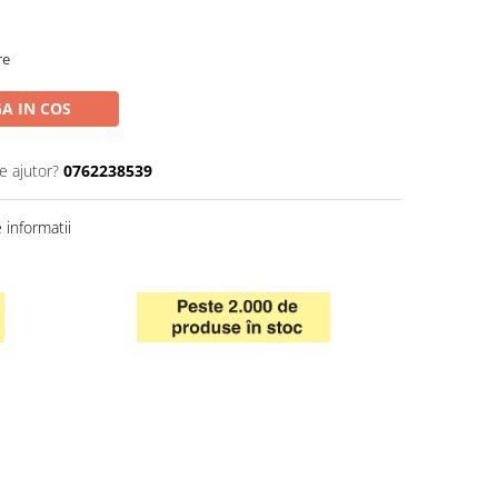
re
A IN COS
e ajutor?
0762238539
informatii