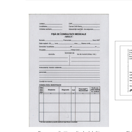
Stilouri scolare
Sabloane scolare
Truse Geometrie, Rigle, Echere
Carti de colorat + poveste pentru
copii
Stampile copii
Panza de pictura