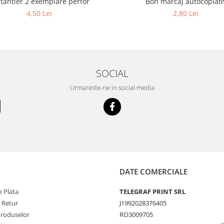
tantier 2 exemplare perfor
Bon marcaj autocopiati
4,50 Lei
2,80 Lei
SOCIAL
Urmareste-ne in social media
DATE COMERCIALE
 Plata
TELEGRAF PRINT SRL
e Retur
J1992028376405
Produselor
RO3009705