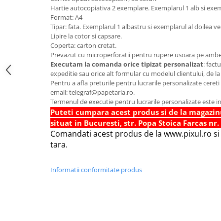
Hartie autocopiativa 2 exemplare. Exemplarul 1 alb si exem
Foarfece scolare
Format: A4
Hartie Quilling
Tipar: fata. Exemplarul 1 albastru si exemplarul al doilea ve
Lipire la cotor si capsare.
Hartie glasata si creponata
Coperta: carton cretat.
Prevazut cu microperforatii pentru rupere usoara pe amb
Articole copii si cadouri
Executam la comanda orice tipizat personalizat
: fact
Penare
expeditie sau orice alt formular cu modelul clientului, de la
Pentru a afla preturile pentru lucrarile personalizate cereti
Penar 1 fermoar cu extensii
email: telegraf@papetaria.ro.
neechipat
Termenul de executie pentru lucrarile personalizate este in
Penar borseta neechipat
Puteti cumpara acest produs si de la magazin
Penar 3 fermoare neechipat
situat in Bucuresti, str. Popa Stoica Farcas nr.
Comandati acest produs de la www.pixul.ro si v
Ghiozdane
tara.
Pensule
Plastilina / Lut
Informatii conformitate produs
Pixuri pentru copii
Pic si corectoare
Rollere scolare