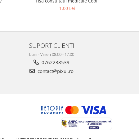
v
Fisa consultatii medicale Copii
Fisa PSI -
1,00 Lei
SUPORT CLIENTI
Luni - Vineri 08:00 - 17:00
0762238539
contact@pixul.ro