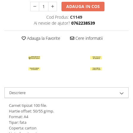
Hartie Quilling
ADAUGA IN COS
Hartie glasata si creponata
Cod Produs:
C1149
Ai nevoie de ajutor?
0762238539
Articole copii si cadouri
Penare
Adauga la Favorite
Cere informatii
Penar 1 fermoar cu extensii
neechipat
Penar borseta neechipat
Penar 3 fermoare neechipat
Ghiozdane
Pensule
Plastilina / Lut
Descriere
Pixuri pentru copii
Carnet tipizat 100 file.
Pic si corectoare
Hartie offset: 50/55 g/mp.
Format: A4
Rollere scolare
Tipar: fata
Stilouri scolare
Coperta: carton