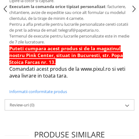
Lipire la cotor si capsare.
Sabloane scolare
Executam la comanda orice tipizat personalizat
: facturiere,
Truse Geometrie, Rigle, Echere
chitantiere, avize de expeditie sau orice alt formular cu modelul
clientului, de la tiraje de minim 4 carnete.
Carti de colorat + poveste pentru
Pentru a afla preturile pentru lucrarile personalizate cereti cotatii
copii
de pret la adresa de email: telegraf@papetaria.ro.
Termenul de executie pentru lucrarile personalizate este in medie
Stampile copii
de 7 zile lucratoare.
Panza de pictura
Puteti cumpara acest produs si de la magazinul
nostru Pink Center, situat in Bucuresti, str. Popa
Stoica Farcas nr. 13.
Comandati acest produs de la www.pixul.ro si veti
avea livrare in toata tara.
Informatii conformitate produs
Review-uri
(0)
PRODUSE SIMILARE