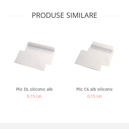
Sabloane scolare
Truse Geometrie, Rigle, Echere
PRODUSE SIMILARE
Carti de colorat + poveste pentru
copii
Stampile copii
Panza de pictura
Plic C6 alb siliconic
Plic DL siliconic alb
0,15 Lei
0,15 Lei