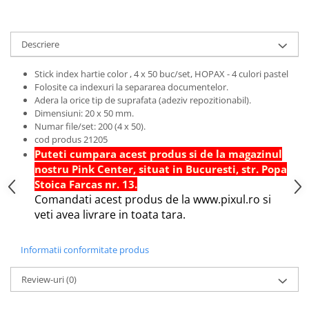
Hartie Quilling
Hartie glasata si creponata
Descriere
Articole copii si cadouri
Stick index hartie color , 4 x 50 buc/set, HOPAX - 4 culori pastel
Penare
Folosite ca indexuri la separarea documentelor.
Penar 1 fermoar cu extensii
Adera la orice tip de suprafata (adeziv repozitionabil).
neechipat
Dimensiuni: 20 x 50 mm.
Numar file/set: 200 (4 x 50).
Penar borseta neechipat
cod produs 21205
Penar 3 fermoare neechipat
Puteti cumpara acest produs si de la magazinul
Ghiozdane
nostru Pink Center, situat in Bucuresti, str. Popa
Stoica Farcas nr. 13.
Pensule
Comandati acest produs de la www.pixul.ro si
Plastilina / Lut
veti avea livrare in toata tara.
Pixuri pentru copii
Informatii conformitate produs
Pic si corectoare
Rollere scolare
Review-uri
(0)
Stilouri scolare