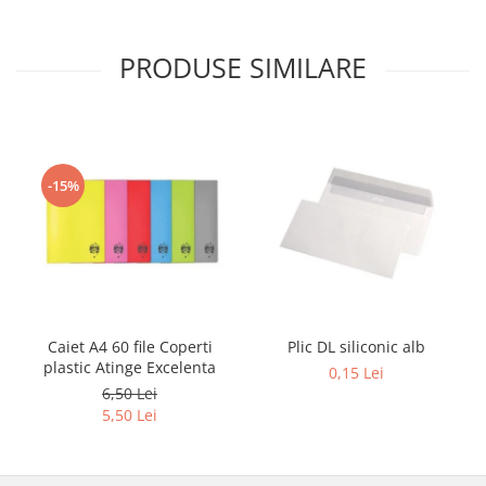
Sabloane scolare
Truse Geometrie, Rigle, Echere
PRODUSE SIMILARE
Carti de colorat + poveste pentru
copii
Stampile copii
Panza de pictura
-15%
Caiet A4 60 file Coperti
Plic DL siliconic alb
plastic Atinge Excelenta
0,15 Lei
6,50 Lei
5,50 Lei