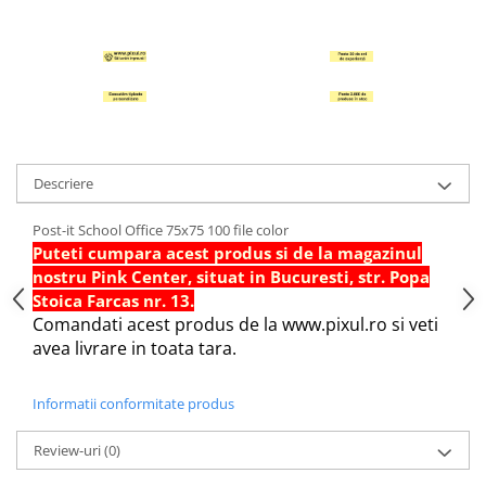
Hartie Quilling
Hartie glasata si creponata
Articole copii si cadouri
Penare
Penar 1 fermoar cu extensii
neechipat
Descriere
Penar borseta neechipat
Post-it School Office 75x75 100 file color
Penar 3 fermoare neechipat
Puteti cumpara acest produs si de la magazinul
Ghiozdane
nostru Pink Center, situat in Bucuresti, str. Popa
Pensule
Stoica Farcas nr. 13.
Comandati acest produs de la www.pixul.ro si veti
Plastilina / Lut
avea livrare in toata tara.
Pixuri pentru copii
Pic si corectoare
Informatii conformitate produs
Rollere scolare
Review-uri
(0)
Stilouri scolare