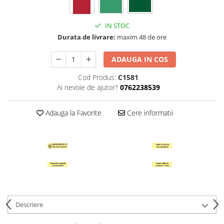
Hartie Quilling
Hartie glasata si creponata
IN STOC
Durata de livrare:
maxim 48 de ore
Articole copii si cadouri
Penare
ADAUGA IN COS
Penar 1 fermoar cu extensii
Cod Produs:
C1581
neechipat
Ai nevoie de ajutor?
0762238539
Penar borseta neechipat
Penar 3 fermoare neechipat
Adauga la Favorite
Cere informatii
Ghiozdane
Pensule
Plastilina / Lut
Pixuri pentru copii
Pic si corectoare
Rollere scolare
Descriere
Stilouri scolare