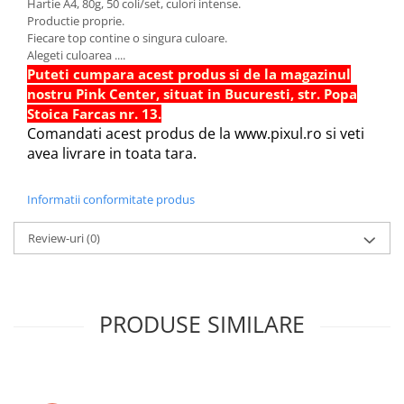
Hartie A4, 80g, 50 coli/set, culori intense.
Sabloane scolare
Productie proprie.
Truse Geometrie, Rigle, Echere
Fiecare top contine o singura culoare.
Alegeti culoarea ....
Carti de colorat + poveste pentru
Puteti cumpara acest produs si de la magazinul
copii
nostru Pink Center, situat in Bucuresti, str. Popa
Stampile copii
Stoica Farcas nr. 13.
Comandati acest produs de la www.pixul.ro si veti
Panza de pictura
avea livrare in toata tara.
Informatii conformitate produs
Review-uri
(0)
PRODUSE SIMILARE