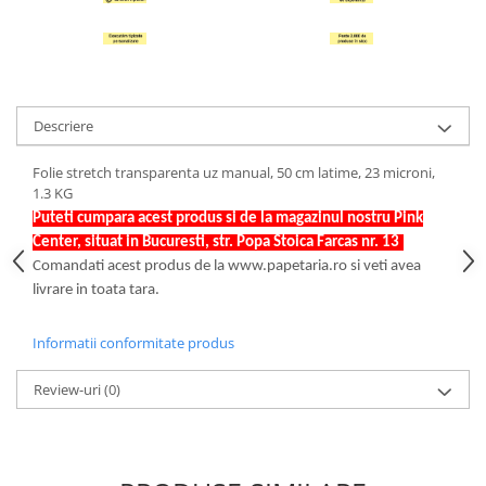
Hartie Quilling
Hartie glasata si creponata
Articole copii si cadouri
Penare
Descriere
Penar 1 fermoar cu extensii
Folie stretch transparenta uz manual, 50 cm latime, 23 microni,
neechipat
1.3 KG
Penar borseta neechipat
Puteti cumpara acest produs si de la magazinul nostru Pink
Penar 3 fermoare neechipat
Center, situat in Bucuresti, str. Popa Stoica Farcas nr. 13
.
Ghiozdane
Comandati acest produs de la www.papetaria.ro si veti avea
livrare in toata tara.
Pensule
Plastilina / Lut
Informatii conformitate produs
Pixuri pentru copii
Review-uri
(0)
Pic si corectoare
Rollere scolare
Stilouri scolare