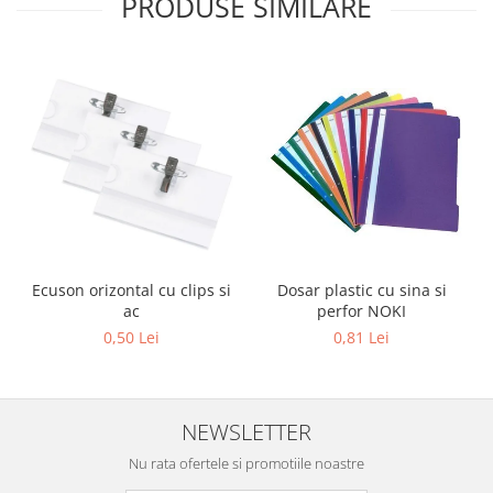
PRODUSE SIMILARE
Sabloane scolare
Truse Geometrie, Rigle, Echere
Carti de colorat + poveste pentru
copii
Stampile copii
Panza de pictura
Ecuson orizontal cu clips si
Dosar plastic cu sina si
ac
perfor NOKI
0,50 Lei
0,81 Lei
NEWSLETTER
Nu rata ofertele si promotiile noastre