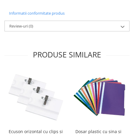
Sabloane scolare
Truse Geometrie, Rigle, Echere
Informatii conformitate produs
Carti de colorat + poveste pentru
Review-uri
(0)
copii
Stampile copii
Panza de pictura
PRODUSE SIMILARE
Ecuson orizontal cu clips si
Dosar plastic cu sina si