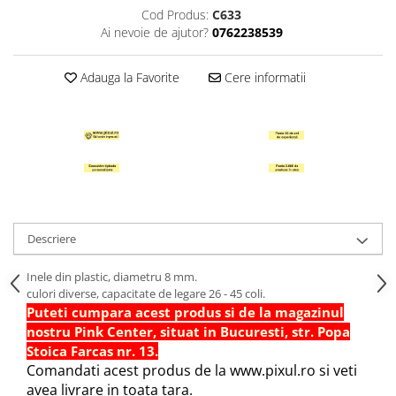
Cod Produs:
C633
Hartie Quilling
Ai nevoie de ajutor?
0762238539
Hartie glasata si creponata
Articole copii si cadouri
Adauga la Favorite
Cere informatii
Penare
Penar 1 fermoar cu extensii
neechipat
Penar borseta neechipat
Penar 3 fermoare neechipat
Ghiozdane
Descriere
Pensule
Plastilina / Lut
Inele din plastic, diametru 8 mm.
culori diverse, capacitate de legare 26 - 45 coli.
Pixuri pentru copii
Puteti cumpara acest produs si de la magazinul
Pic si corectoare
nostru Pink Center, situat in Bucuresti, str. Popa
Rollere scolare
Stoica Farcas nr. 13.
Comandati acest produs de la www.pixul.ro si veti
Stilouri scolare
avea livrare in toata tara.