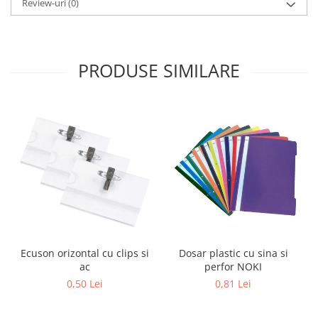
Review-uri
(0)
Sabloane scolare
Truse Geometrie, Rigle, Echere
Carti de colorat + poveste pentru
copii
PRODUSE SIMILARE
Stampile copii
Panza de pictura
Ecuson orizontal cu clips si
Dosar plastic cu sina si
ac
perfor NOKI
0,50 Lei
0,81 Lei