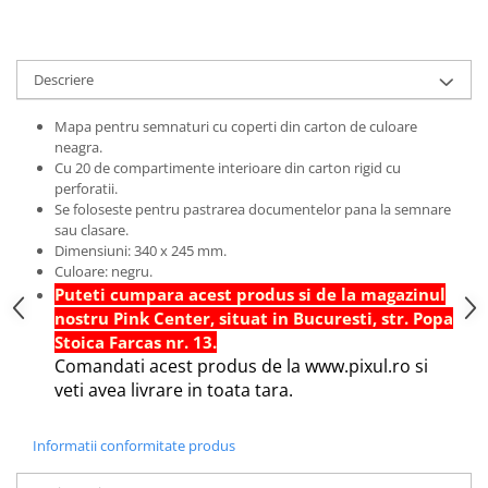
Hartie Quilling
Hartie glasata si creponata
Descriere
Articole copii si cadouri
Penare
Mapa pentru semnaturi cu coperti din carton de culoare
neagra.
Penar 1 fermoar cu extensii
Cu 20 de compartimente interioare din carton rigid cu
neechipat
perforatii.
Penar borseta neechipat
Se foloseste pentru pastrarea documentelor pana la semnare
sau clasare.
Penar 3 fermoare neechipat
Dimensiuni: 340 x 245 mm.
Ghiozdane
Culoare: negru.
Puteti cumpara acest produs si de la magazinul
Pensule
nostru Pink Center, situat in Bucuresti, str. Popa
Plastilina / Lut
Stoica Farcas nr. 13.
Pixuri pentru copii
Comandati acest produs de la www.pixul.ro si
veti avea livrare in toata tara.
Pic si corectoare
Rollere scolare
Informatii conformitate produs
Stilouri scolare