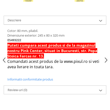
Hartie Quilling
Hartie glasata si creponata
Articole copii si cadouri
Descriere
Penare
Cotor: 80 mm, pliabil.
Penar 1 fermoar cu extensii
Dmensiune exterior: 245 x 80 x 320 mm
neechipat
ES493222
Puteti cumpara acest produs si de la magazinul
Penar borseta neechipat
nostru Pink Center, situat in Bucuresti, str. Popa
Penar 3 fermoare neechipat
Stoica Farcas nr. 13.
Ghiozdane
Comandati acest produs de la www.pixul.ro si veti
avea livrare in toata tara.
Pensule
Plastilina / Lut
Informatii conformitate produs
Pixuri pentru copii
Pic si corectoare
Review-uri
(0)
Rollere scolare
Stilouri scolare