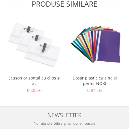
PRODUSE SIMILARE
Sabloane scolare
Truse Geometrie, Rigle, Echere
Carti de colorat + poveste pentru
copii
Stampile copii
Panza de pictura
Ecuson orizontal cu clips si
Dosar plastic cu sina si
ac
perfor NOKI
0,50 Lei
0,81 Lei
NEWSLETTER
Nu rata ofertele si promotiile noastre