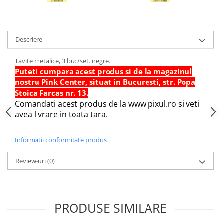
Hartie Quilling
Hartie glasata si creponata
Articole copii si cadouri
Descriere
Penare
Tavite metalice, 3 buc/set. negre.
Penar 1 fermoar cu extensii
Puteti cumpara acest produs si de la magazinul
neechipat
nostru Pink Center, situat in Bucuresti, str. Popa
Stoica Farcas nr. 13.
Penar borseta neechipat
Comandati acest produs de la www.pixul.ro si veti
Penar 3 fermoare neechipat
avea livrare in toata tara.
Ghiozdane
Pensule
Informatii conformitate produs
Plastilina / Lut
Review-uri
(0)
Pixuri pentru copii
Pic si corectoare
Rollere scolare
PRODUSE SIMILARE
Stilouri scolare