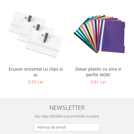
Sabloane scolare
Truse Geometrie, Rigle, Echere
Carti de colorat + poveste pentru
copii
Stampile copii
Panza de pictura
Ecuson orizontal cu clips si
Dosar plastic cu sina si
ac
perfor NOKI
0,50 Lei
0,81 Lei
NEWSLETTER
Nu rata ofertele si promotiile noastre