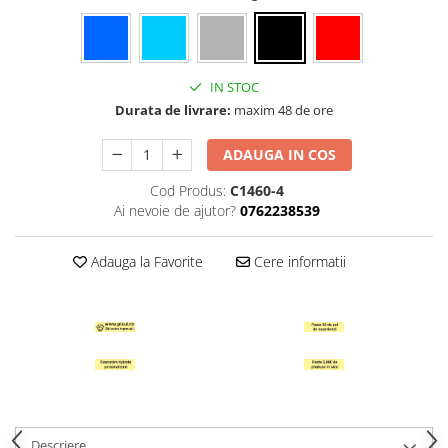
Hartie Quilling
Hartie glasata si creponata
Articole copii si cadouri
IN STOC
Durata de livrare:
maxim 48 de ore
Penare
Penar 1 fermoar cu extensii
ADAUGA IN COS
neechipat
Penar borseta neechipat
Cod Produs:
C1460-4
Ai nevoie de ajutor?
0762238539
Penar 3 fermoare neechipat
Ghiozdane
Adauga la Favorite
Cere informatii
Pensule
Plastilina / Lut
Pixuri pentru copii
Pic si corectoare
Rollere scolare
Stilouri scolare
Descriere