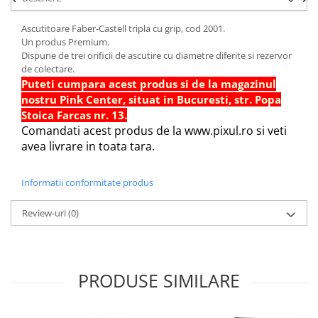
Sabloane scolare
Ascutitoare Faber-Castell tripla cu grip, cod 2001.
Truse Geometrie, Rigle, Echere
Un produs Premium.
Carti de colorat + poveste pentru
Dispune de trei orificii de ascutire cu diametre diferite si rezervor
copii
de colectare.
Puteti cumpara acest produs si de la magazinul
Stampile copii
nostru Pink Center, situat in Bucuresti, str. Popa
Panza de pictura
Stoica Farcas nr. 13.
Comandati acest produs de la www.pixul.ro si veti
avea livrare in toata tara.
Informatii conformitate produs
Review-uri
(0)
PRODUSE SIMILARE