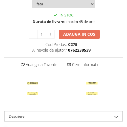
Hartie Quilling
Hartie glasata si creponata
IN STOC
Durata de livrare:
maxim 48 de ore
Articole copii si cadouri
Penare
ADAUGA IN COS
Penar 1 fermoar cu extensii
Cod Produs:
C275
neechipat
Ai nevoie de ajutor?
0762238539
Penar borseta neechipat
Penar 3 fermoare neechipat
Adauga la Favorite
Cere informatii
Ghiozdane
Pensule
Plastilina / Lut
Pixuri pentru copii
Pic si corectoare
Rollere scolare
Descriere
Stilouri scolare