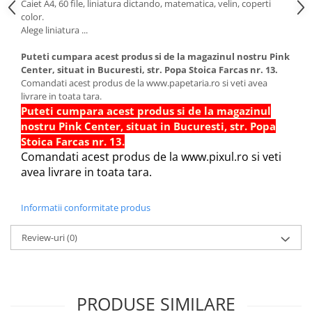
Caiet A4, 60 file, liniatura dictando, matematica, velin, coperti
Sabloane scolare
color.
Truse Geometrie, Rigle, Echere
Alege liniatura ...
Carti de colorat + poveste pentru
Puteti cumpara acest produs si de la magazinul nostru Pink
copii
Center, situat in Bucuresti, str. Popa Stoica Farcas nr. 13.
Comandati acest produs de la www.papetaria.ro si veti avea
Stampile copii
livrare in toata tara.
Panza de pictura
Puteti cumpara acest produs si de la magazinul
nostru Pink Center, situat in Bucuresti, str. Popa
Stoica Farcas nr. 13.
Comandati acest produs de la www.pixul.ro si veti
avea livrare in toata tara.
Informatii conformitate produs
Review-uri
(0)
PRODUSE SIMILARE