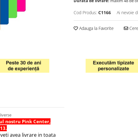
Durata de livrare:
maxim 48 de o
Cod Produs:
C1166
Ai nevoie d
Adauga la Favorite
Cere 
diverse
ul nostru Pink Center,
 13.
eti avea livrare in toata