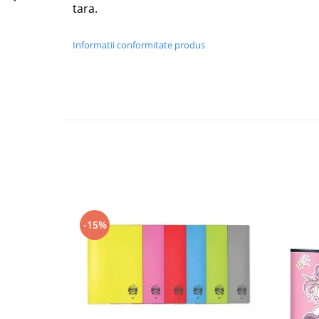
tara.
Foarfece scolare
Hartie Quilling
Informatii conformitate produs
Hartie glasata si creponata
Articole copii si cadouri
Penare
Penar 1 fermoar cu extensii
neechipat
Penar borseta neechipat
Penar 3 fermoare neechipat
Ghiozdane
Pensule
-15%
Plastilina / Lut
Pixuri pentru copii
Pic si corectoare
Rollere scolare