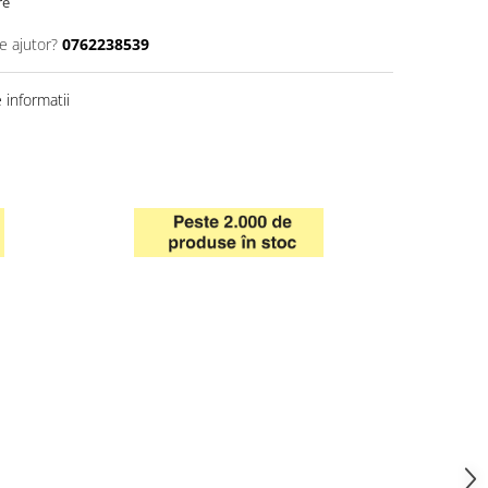
re
e ajutor?
0762238539
informatii