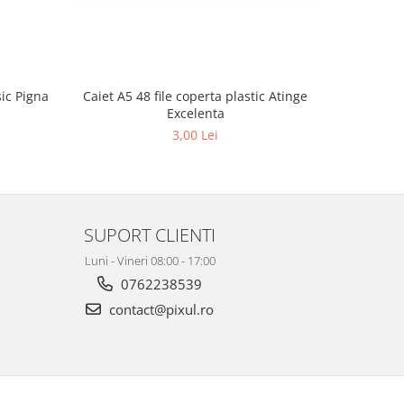
sic Pigna
Caiet A5 48 file coperta plastic Atinge
Coperta p
Excelenta
3,00 Lei
SUPORT CLIENTI
Luni - Vineri 08:00 - 17:00
0762238539
contact@pixul.ro