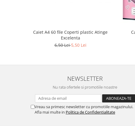
Stilouri scolare
Sabloane scolare
Truse Geometrie, Rigle, Echere
Carti de colorat + poveste pentru
Caiet A4 60 file Coperti plastic Atinge
Ca
copii
Excelenta
6,50 Lei
5,50 Lei
Stampile copii
Panza de pictura
NEWSLETTER
Nu rata ofertele si promotiile noastre
Vreau sa primesc newsletter cu promotiile magazinului.
Afla mai multe in
Politica de Confidentialitate