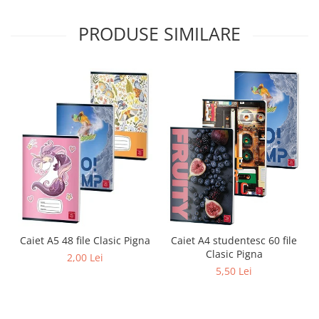
Sabloane scolare
PRODUSE SIMILARE
Truse Geometrie, Rigle, Echere
Carti de colorat + poveste pentru
copii
Stampile copii
Panza de pictura
Caiet A4 studentesc 60 file
Caiet A5 48 file Clasic Pigna
Clasic Pigna
2,00 Lei
5,50 Lei