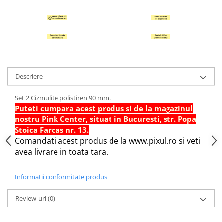
Hartie Quilling
Hartie glasata si creponata
Articole copii si cadouri
Penare
Penar 1 fermoar cu extensii
Descriere
neechipat
Penar borseta neechipat
Set 2 Cizmulite polistiren 90 mm.
Penar 3 fermoare neechipat
Puteti cumpara acest produs si de la magazinul
nostru Pink Center, situat in Bucuresti, str. Popa
Ghiozdane
Stoica Farcas nr. 13.
Pensule
Comandati acest produs de la www.pixul.ro si veti
Plastilina / Lut
avea livrare in toata tara.
Pixuri pentru copii
Informatii conformitate produs
Pic si corectoare
Rollere scolare
Review-uri
(0)
Stilouri scolare