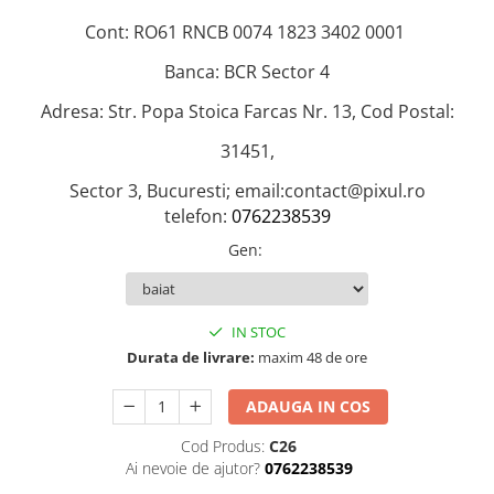
Hartie Quilling
Cont: RO61 RNCB 0074 1823 3402 0001
Hartie glasata si creponata
Banca: BCR Sector 4
Articole copii si cadouri
Adresa: Str. Popa Stoica Farcas Nr. 13, Cod Postal:
Penare
31451,
Penar 1 fermoar cu extensii
neechipat
Sector 3, Bucuresti; email:contact@pixul.ro
Penar borseta neechipat
telefon:
0762238539
Penar 3 fermoare neechipat
Gen
:
Ghiozdane
Pensule
IN STOC
Plastilina / Lut
Durata de livrare:
maxim 48 de ore
Pixuri pentru copii
Pic si corectoare
ADAUGA IN COS
Rollere scolare
Cod Produs:
C26
Ai nevoie de ajutor?
0762238539
Stilouri scolare