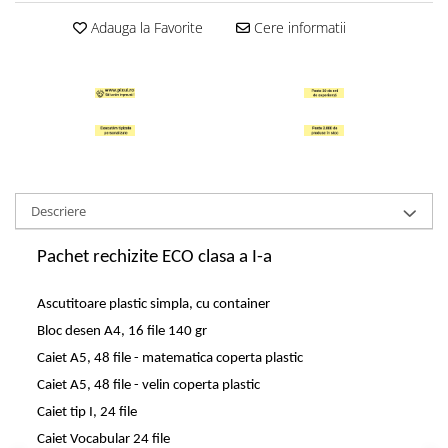
Sabloane scolare
Adauga la Favorite
Cere informatii
Truse Geometrie, Rigle, Echere
Carti de colorat + poveste pentru
copii
Stampile copii
Panza de pictura
Descriere
Pachet rechizite ECO clasa a I-a
Ascutitoare plastic simpla, cu container
Bloc desen A4, 16 file 140 gr
Caiet A5, 48 file - matematica coperta plastic
Caiet A5, 48 file - velin coperta plastic
Caiet tip I, 24 file
Caiet Vocabular 24 file