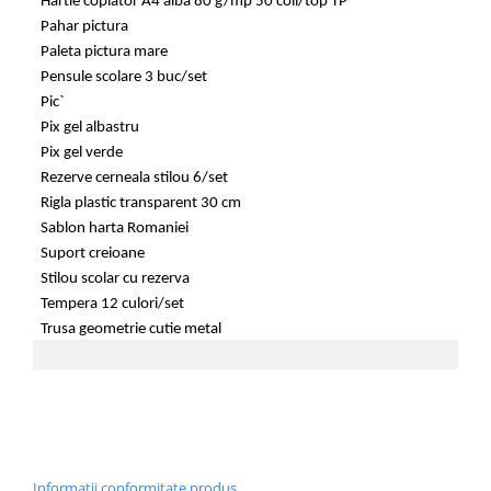
Hartie copiator A4 alba 80 g/mp 50 coli/top TP
Pahar pictura
Paleta pictura mare
Pensule scolare 3 buc/set
Pic`
Pix gel albastru
Pix gel verde
Rezerve cerneala stilou 6/set
Rigla plastic transparent 30 cm
Sablon harta Romaniei
Suport creioane
Stilou scolar cu rezerva
Tempera 12 culori/set
Trusa geometrie cutie metal
Informatii conformitate produs