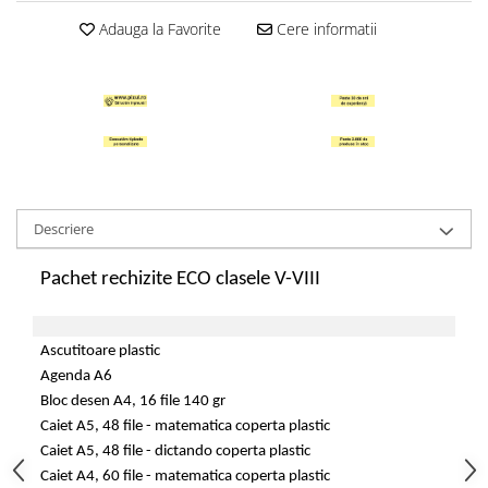
Sabloane scolare
Adauga la Favorite
Cere informatii
Truse Geometrie, Rigle, Echere
Carti de colorat + poveste pentru
copii
Stampile copii
Panza de pictura
Descriere
Pachet rechizite ECO clasele V-VIII
Ascutitoare plastic
Agenda A6
Bloc desen A4, 16 file 140 gr
Caiet A5, 48 file - matematica coperta plastic
Caiet A5, 48 file - dictando coperta plastic
Caiet A4, 60 file - matematica coperta plastic