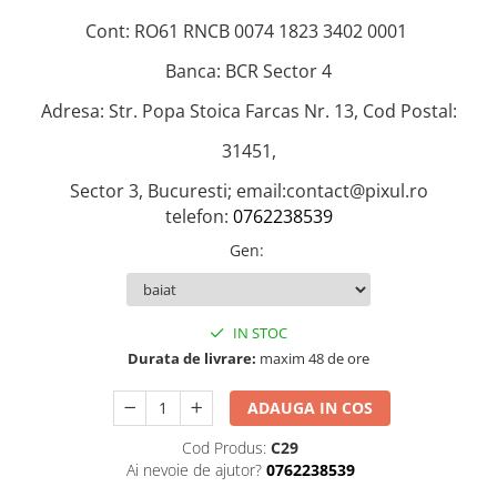
Hartie Quilling
Cont: RO61 RNCB 0074 1823 3402 0001
Hartie glasata si creponata
Banca: BCR Sector 4
Articole copii si cadouri
Adresa: Str. Popa Stoica Farcas Nr. 13, Cod Postal:
Penare
31451,
Penar 1 fermoar cu extensii
neechipat
Sector 3, Bucuresti; email:contact@pixul.ro
Penar borseta neechipat
telefon:
0762238539
Penar 3 fermoare neechipat
Gen
:
Ghiozdane
Pensule
IN STOC
Plastilina / Lut
Durata de livrare:
maxim 48 de ore
Pixuri pentru copii
Pic si corectoare
ADAUGA IN COS
Rollere scolare
Cod Produs:
C29
Ai nevoie de ajutor?
0762238539
Stilouri scolare