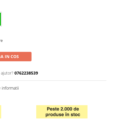
re
A IN COS
 ajutor?
0762238539
informatii