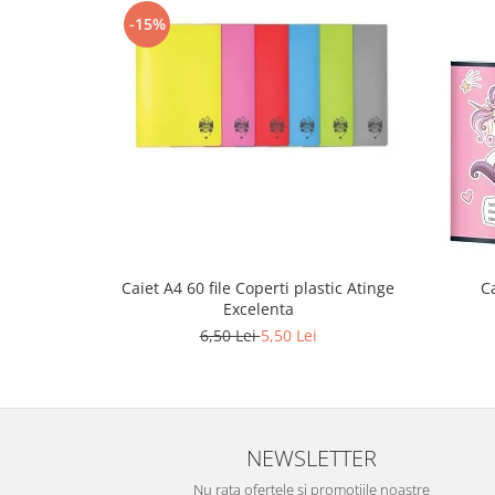
Stilouri scolare
-15%
Sabloane scolare
Truse Geometrie, Rigle, Echere
Carti de colorat + poveste pentru
copii
Stampile copii
Panza de pictura
Caiet A4 60 file Coperti plastic Atinge
Ca
Excelenta
6,50 Lei
5,50 Lei
NEWSLETTER
Nu rata ofertele si promotiile noastre