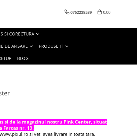
0762238539
0,00
S SI CORECTURA
E DE AFISARE
PRODUSE IT
RETUR
BLOG
ster
 si de la magazinul nostru Pink Center, situat
a Farcas nr. 13.
ww.pixul.ro si veti avea livrare in toata tara.