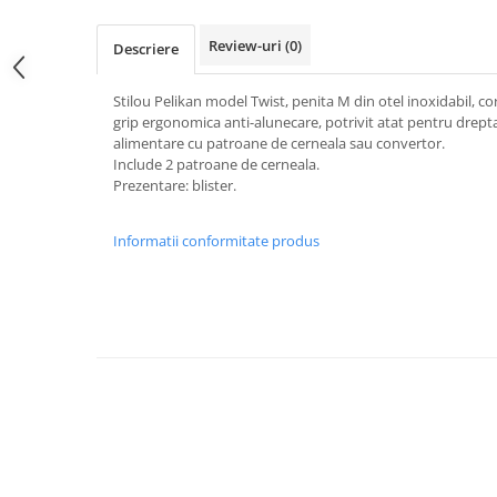
Foarfece scolare
Review-uri
(0)
Descriere
Hartie Quilling
Hartie glasata si creponata
Stilou Pelikan model Twist, penita M din otel inoxidabil, co
grip ergonomica anti-alunecare, potrivit atat pentru dreptac
Articole copii si cadouri
alimentare cu patroane de cerneala sau convertor.
Penare
Include 2 patroane de cerneala.
Prezentare: blister.
Penar 1 fermoar cu extensii
neechipat
Informatii conformitate produs
Penar borseta neechipat
Penar 3 fermoare neechipat
Ghiozdane
Pensule
Plastilina / Lut
Pixuri pentru copii
Pic si corectoare
Rollere scolare