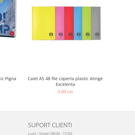
sic Pigna
Caiet A5 48 file coperta plastic Atinge
Coperta p
Excelenta
3,00 Lei
SUPORT CLIENTI
Luni - Vineri 08:00 - 17:00