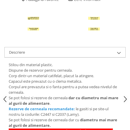
Hartie Quilling
Hartie glasata si creponata
Articole copii si cadouri
Penare
Penar 1 fermoar cu extensii
neechipat
Descriere
Penar borseta neechipat
Penar 3 fermoare neechipat
Stilou din material plastic.
Ghiozdane
Dispune de rezervor pentru cerneala.
Corp dintr-un material catifelat, placut la atingere.
Pensule
Capacul este prevazut cu o clema metalica.
Corpul are prevazuta si o fanta pentru a putea vedea nivelul de
Plastilina / Lut
cerneala.
Pixuri pentru copii
Se pot folosi si rezerve de cerneala
dar cu diametru mai mare
al gurii de alimentare
.
Pic si corectoare
Rezerve de cerneala recomandate:
le gasiti si pe site-ul
nostru la codurile: C2447 si C2037 (Lamy).
Rollere scolare
Se pot folosi si rezerve de cerneala dar cu
diametru mai mare
Stilouri scolare
al gurii de alimentare.