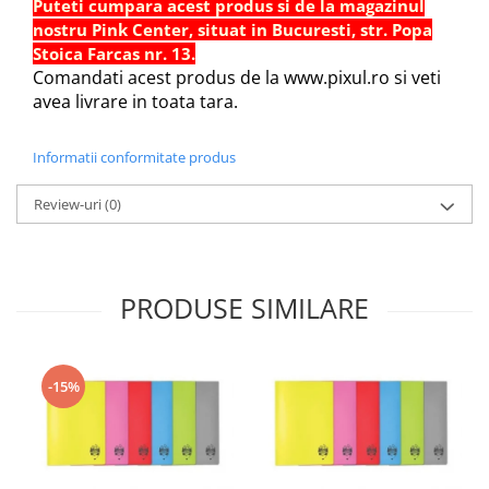
Puteti cumpara acest produs si de la magazinul
Sabloane scolare
nostru Pink Center, situat in Bucuresti, str. Popa
Truse Geometrie, Rigle, Echere
Stoica Farcas nr. 13.
Comandati acest produs de la www.pixul.ro si veti
Carti de colorat + poveste pentru
copii
avea livrare in toata tara.
Stampile copii
Informatii conformitate produs
Panza de pictura
Review-uri
(0)
PRODUSE SIMILARE
-15%