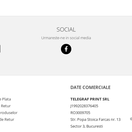
SOCIAL
Urmareste-ne in social media
DATE COMERCIALE
 Plata
TELEGRAF PRINT SRL
e Retur
J1992028376405
Produselor
RO3009705
©
de Retur
Str. Popa Stoica Farcas nr. 13
Sector 3, Bucuresti