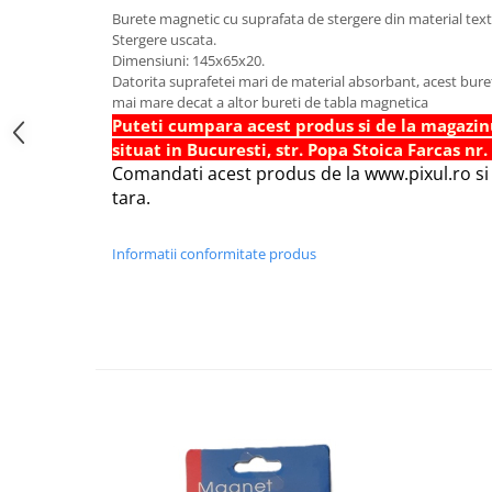
Burete magnetic cu suprafata de stergere din material texti
Foarfece scolare
Stergere uscata.
Hartie Quilling
Dimensiuni: 145x65x20.
Datorita suprafetei mari de material absorbant, acest buret
Hartie glasata si creponata
mai mare decat a altor bureti de tabla magnetica
Articole copii si cadouri
Puteti cumpara acest produs si de la magazin
situat in Bucuresti, str. Popa Stoica Farcas nr.
Penare
Comandati acest produs de la www.pixul.ro si v
Penar 1 fermoar cu extensii
tara.
neechipat
Penar borseta neechipat
Informatii conformitate produs
Penar 3 fermoare neechipat
Ghiozdane
Pensule
Plastilina / Lut
Pixuri pentru copii
Pic si corectoare
Rollere scolare