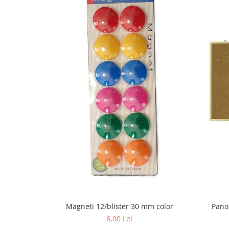
Stilouri scolare
Sabloane scolare
Truse Geometrie, Rigle, Echere
Carti de colorat + poveste pentru
copii
Stampile copii
Panza de pictura
Magneti 12/blister 30 mm color
Pano
6,00 Lei