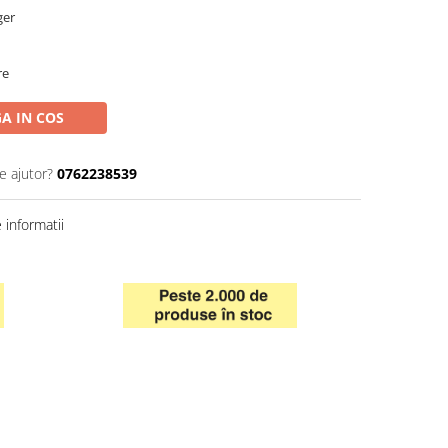
ger
re
A IN COS
e ajutor?
0762238539
informatii