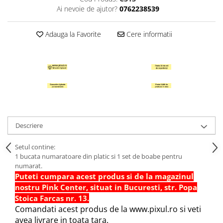
Ai nevoie de ajutor?
0762238539
Hartie Quilling
Hartie glasata si creponata
Adauga la Favorite
Cere informatii
Articole copii si cadouri
Penare
Penar 1 fermoar cu extensii
neechipat
Penar borseta neechipat
Penar 3 fermoare neechipat
Ghiozdane
Descriere
Pensule
Setul contine:
Plastilina / Lut
1 bucata numaratoare din platic si 1 set de boabe pentru
Pixuri pentru copii
numarat.
Puteti cumpara acest produs si de la magazinul
Pic si corectoare
nostru Pink Center, situat in Bucuresti, str. Popa
Rollere scolare
Stoica Farcas nr. 13.
Comandati acest produs de la www.pixul.ro si veti
Stilouri scolare
avea livrare in toata tara.