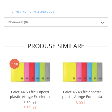
Sabloane scolare
Truse Geometrie, Rigle, Echere
Informatii conformitate produs
Carti de colorat + poveste pentru
Review-uri
(0)
copii
Stampile copii
Panza de pictura
PRODUSE SIMILARE
-15%
Caiet A4 60 file Coperti
Caiet A5 48 file coperta
plastic Atinge Excelenta
plastic Atinge Excelenta
6,50 Lei
3,00 Lei
5,50 Lei