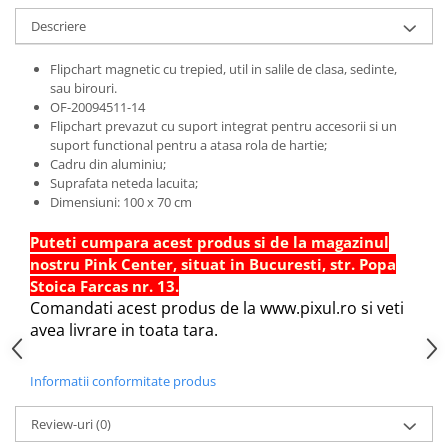
Hartie Quilling
Descriere
Hartie glasata si creponata
Flipchart magnetic cu trepied, util in salile de clasa, sedinte,
Articole copii si cadouri
sau birouri.
OF-20094511-14
Penare
Flipchart prevazut cu suport integrat pentru accesorii si un
Penar 1 fermoar cu extensii
suport functional pentru a atasa rola de hartie;
neechipat
Cadru din aluminiu;
Suprafata neteda lacuita;
Penar borseta neechipat
Dimensiuni: 100 x 70 cm
Penar 3 fermoare neechipat
Ghiozdane
Puteti cumpara acest produs si de la magazinul
nostru Pink Center, situat in Bucuresti, str. Popa
Pensule
Stoica Farcas nr. 13.
Plastilina / Lut
Comandati acest produs de la www.pixul.ro si veti
avea livrare in toata tara.
Pixuri pentru copii
Pic si corectoare
Informatii conformitate produs
Rollere scolare
Review-uri
(0)
Stilouri scolare