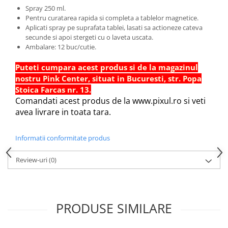
Spray 250 ml.
Hartie Quilling
Pentru curatarea rapida si completa a tablelor magnetice.
Hartie glasata si creponata
Aplicati spray pe suprafata tablei, lasati sa actioneze cateva
secunde si apoi stergeti cu o laveta uscata.
Articole copii si cadouri
Ambalare: 12 buc/cutie.
Penare
Puteti cumpara acest produs si de la magazinul
Penar 1 fermoar cu extensii
nostru Pink Center, situat in Bucuresti, str. Popa
neechipat
Stoica Farcas nr. 13.
Penar borseta neechipat
Comandati acest produs de la www.pixul.ro si veti
Penar 3 fermoare neechipat
avea livrare in toata tara.
Ghiozdane
Pensule
Informatii conformitate produs
Plastilina / Lut
Review-uri
(0)
Pixuri pentru copii
Pic si corectoare
Rollere scolare
PRODUSE SIMILARE
Stilouri scolare