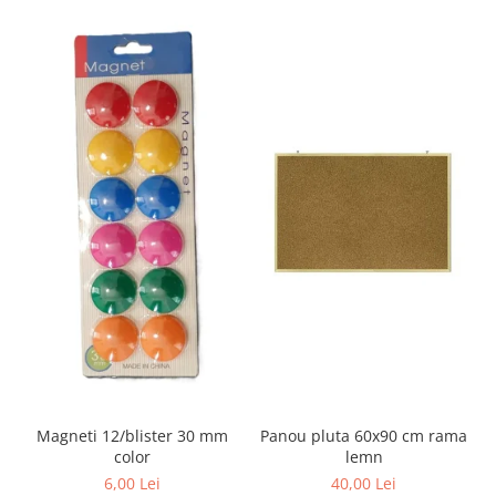
Sabloane scolare
Truse Geometrie, Rigle, Echere
Carti de colorat + poveste pentru
copii
Stampile copii
Panza de pictura
Panou pluta 60x90 cm rama
Magneti 12/blister 30 mm
lemn
color
40,00 Lei
6,00 Lei