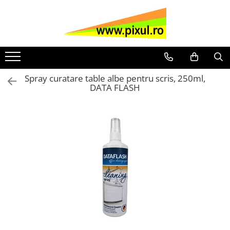
Scoala si gradinita
Hartie si produse din hartie
Organizare si arhivare
Instrumente de scris si corectura
Articole si consumabile de birou
Formulare tipizate
Materiale de curatenie si igiena
Sisteme de afisare
Produse IT
Articole cadou si protocol
Hartie copiator A4 si A3
Bibliorafturi
Pixuri cu mecanism
Agrafe si clipsuri
Tipizate Generale
Hartie igienica
Table perete si accesorii
Baterii
Truse de lux
Pachete Rechizite Scolare
Hartie si Cartoane A4/A3 digitale
Dosare din plastic
Pixuri fara mecanism
Ace, pioneze
Tipizate personalizate la comanda
Prosoape hartie
Flipcharturi
Calculatoare birou
Stilouri de Lux
Frixion PILOT si similare
Spray curatare table albe pentru scris, 250ml,
DATA FLASH
Carton A4 color
Caiete mecanice si clipboard-uri
Pixuri cu gel
Capse, decapsatoare
TIpizate medicale
Servetele
Panouri de pluta
CD, DVD
Pixuri de Lux
Acuarele si Guase
Hartie color A4
Dosare din carton
Roller
Buretiere
Tipizate paza si protectie
Detergenti pardosele si alte
Bureti table, spray si magneti
Cleanere curatenie calculatoare
Seturi diverse
Tempera
obiecte pentru curatat
Caiete
File si mape de protectie
Creioane cu mina grafit
Cos gunoi
Tipizate Asociatii Proprietari
Memorii USB
Agende protocol
Blocuri de desen
Detergenti si Igienizare bucatarii
Hartie si carton coli mari
Cutii si containere de arhivare
Corectoare
Cuttere
Mouse si mouse pad-uri
Calendare
Caiete scolare
Dezinfectanti
Cub hartie
Coperti si cartoane indosariere
Markere permanente
Capsatoare
Cartuse imprimante
Chitara clasica
Caiete coperti plastic
Igienizare bai si sapunuri
Repertoare
Alonje
Markere white board
Elastice bani
Tonere
Coperti plastic carti si caiete
Saci menajeri
scolare
Registre
Dosare suspendate
Markere flipchart
Lipici
SAMSUNG
Solutii Geamuri
Carioci
HP
Agende
Diverse
Markere evidentiatoare
Foarfece birou
Produse de protectie individuala
DELL
Creioane colorate si cerate
Caiete elegante si agende
Ecusoane
Markere CD/DVD
Perforatoare
Lavete si bureti
Ascutitori