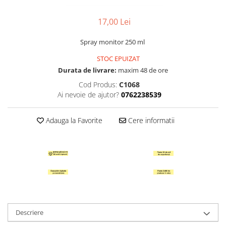
Indigo
Folie de laminare documente
Linere
Scotch
Curatare mobila
Hobby si creativitate
Post-it
Folie Stretch
Markere Vopsea
SCotch
17,00 Lei
Insecticide
Accesorii lucru manual
Scotch Hartie
Plicuri
Inele de plastic pentru indosariere
Creioane mecanice
Odorizante
Spray monitor 250 ml
Abtibilde diverse
Scotch Dublu Adeziv
Plicuri albe
Mape din carton
Mine creion mecanic
Accesorii Pasti
STOC EPUIZAT
Plicuri maro
Mape si serviete din plastic
Gume de sters
Figurine Polistiren
Durata de livrare:
maxim 48 de ore
Plicuri antisoc cu bule
Separatoare, intercalatoare si
Tusuri
Cartoane si hartii speciale pentru
Cod Produs:
C1068
Plic curierat port document
indexi
Kraft si lucru manual
Suporturi instrumente de scris
Ai nevoie de ajutor?
0762238539
Rola casa de marcat
Suport dosare
Perforatoare Hobby
Cerneala si rezerve de cerneala
Notes-uri
Sclipiciuri si lipiciuri
Tavite corespondenta
Adauga la Favorite
Cere informatii
Rezerve pix
Accesorii iarna
Etichete autoadezive pentru
Suporturi pentru carti de vizita
preturi
Produse de Arta si Grafica
Jocuri tip LEGO
Etichete autocolante A4
Carti de colorat pentru copii
Calc si hartie milimetrica
Creta scolara
Role Flipchart si Plotter
Produse scolare Diverse
Hartie imprimanta tip tractor
Etichete scolare
Descriere
Foarfece scolare